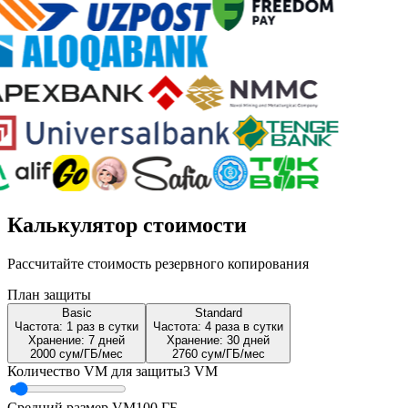
Калькулятор стоимости
Рассчитайте стоимость резервного копирования
План защиты
Basic
Standard
Частота:
1 раз в сутки
Частота:
4 раза в сутки
Хранение:
7
дней
Хранение:
30
дней
2000 сум/ГБ/мес
2760 сум/ГБ/мес
Количество VM для защиты
3
VM
Средний размер VM
100
ГБ