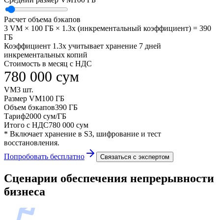
Расчет объема бэкапов
3
VM ×
100
ГБ
×
1.3
x (
инкрементальный коэффициент
) =
390
ГБ
Коэффициент 1.3x учитывает хранение 7 дней
инкрементальных копий
Стоимость в месяц с НДС
780 000
сум
VM
3
шт.
Размер VM
100
ГБ
Объем бэкапов
390
ГБ
Тариф
2000
сум/ГБ
Итого с НДС
780 000
сум
* Включает хранение в S3, шифрование и тест
восстановления.
Попробовать бесплатно
Связаться с экспертом
Сценарии обеспечения непрерывности
бизнеса