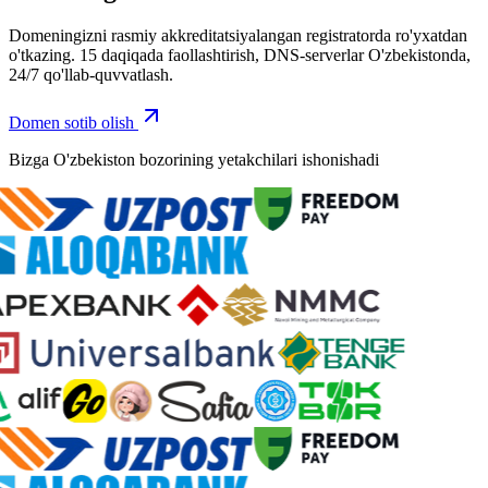
Domeningizni rasmiy akkreditatsiyalangan registratorda ro'yxatdan
o'tkazing. 15 daqiqada faollashtirish, DNS-serverlar O'zbekistonda,
24/7 qo'llab-quvvatlash.
Domen sotib olish
Bizga O'zbekiston bozorining yetakchilari ishonishadi