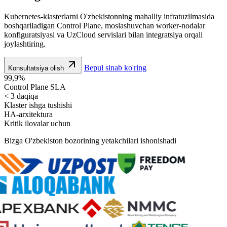
Kubernetes-klasterlarni O'zbekistonning mahalliy infratuzilmasida
boshqariladigan Control Plane, moslashuvchan worker-nodalar
konfiguratsiyasi va UzCloud servislari bilan integratsiya orqali
joylashtiring.
Bepul sinab ko'ring
Konsultatsiya olish
99,9%
Control Plane SLA
< 3 daqiqa
Klaster ishga tushishi
HA-arxitektura
Kritik ilovalar uchun
Bizga O'zbekiston bozorining yetakchilari ishonishadi