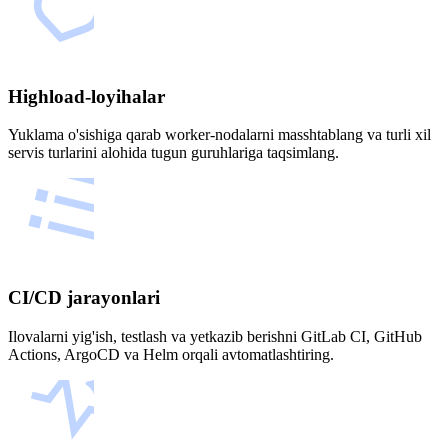
Highload-loyihalar
Yuklama o'sishiga qarab worker-nodalarni masshtablang va turli xil
servis turlarini alohida tugun guruhlariga taqsimlang.
CI/CD jarayonlari
Ilovalarni yig'ish, testlash va yetkazib berishni GitLab CI, GitHub
Actions, ArgoCD va Helm orqali avtomatlashtiring.