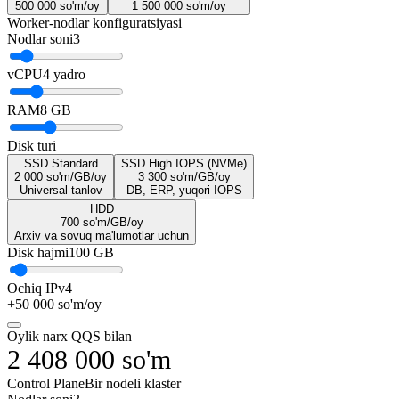
500 000
so'm/oy
1 500 000
so'm/oy
Worker-nodlar konfiguratsiyasi
Nodlar soni
3
vCPU
4 yadro
RAM
8 GB
Disk turi
SSD Standard
SSD High IOPS (NVMe)
2 000
so'm/GB
/
oy
3 300
so'm/GB
/
oy
Universal tanlov
DB, ERP, yuqori IOPS
HDD
700
so'm/GB
/
oy
Arxiv va sovuq ma'lumotlar uchun
Disk hajmi
100 GB
Ochiq IPv4
+
50 000
so'm/oy
Oylik narx QQS bilan
2 408 000
so'm
Control Plane
Bir nodeli klaster