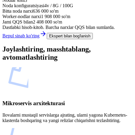
Nodlar soni
3
Noda konfiguratsiyasi
4
v /
8
G /
100
G
Bitta noda narxi
636 000
so'm
Worker-nodlar narxi
1 908 000
so'm
Jami QQS bilan
2 408 000
so'm
Dastlabki hisob-kitob. Barcha narxlar QQS bilan sumlarda.
Bepul sinab ko'ring
Ekspert bilan bog'lanish
Joylashtiring, masshtablang,
avtomatlashtiring
Mikroservis arxitekturasi
Ilovalarni mustaqil servislarga ajrating, ularni yagona Kubernetes-
klasterda boshqaring va yangi relizlar chiqarishni tezlashtiring.