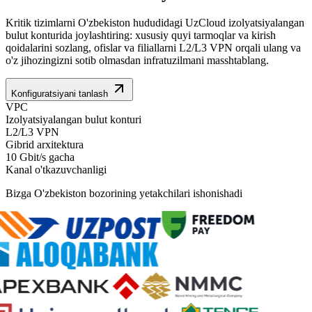
Kritik tizimlarni O'zbekiston hududidagi UzCloud izolyatsiyalangan
bulut konturida joylashtiring: xususiy quyi tarmoqlar va kirish
qoidalarini sozlang, ofislar va filiallarni L2/L3 VPN orqali ulang va
o'z jihozingizni sotib olmasdan infratuzilmani masshtablang.
Konfiguratsiyani tanlash
VPC
Izolyatsiyalangan bulut konturi
L2/L3 VPN
Gibrid arxitektura
10 Gbit/s gacha
Kanal o'tkazuvchanligi
Bizga O'zbekiston bozorining yetakchilari ishonishadi