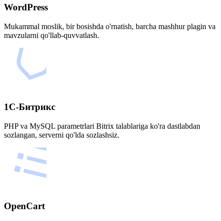
WordPress
Mukammal moslik, bir bosishda o'rnatish, barcha mashhur plagin va
mavzularni qo'llab-quvvatlash.
1С-Битрикс
PHP va MySQL parametrlari Bitrix talablariga ko'ra dastlabdan
sozlangan, serverni qo'lda sozlashsiz.
OpenCart