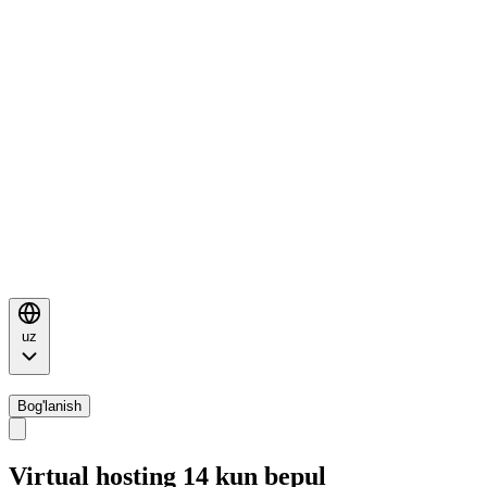
uz
Bog'lanish
Virtual hosting 14 kun bepul