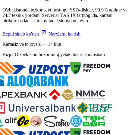
O'zbekistonda tezkor sayt hostingi: SSD-disklar, 99,9% uptime va
24/7 texnik yordam. Serverlar TAS-IX tarmog'ida, kartani
biriktirmasdan — to'lov faqat sinovdan keyin.
Bepul sinab ko'rish
Narxlarni ko'rish
Kartasiz va to'lovsiz — 14 kun
Bizga O'zbekiston bozorining yetakchilari ishonishadi