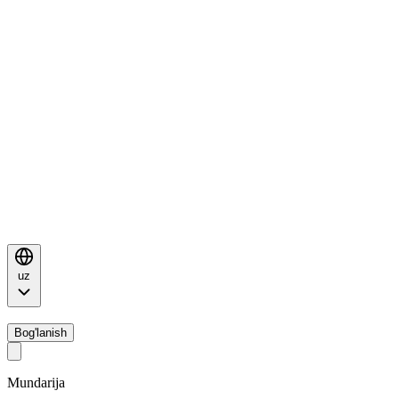
uz
Bog'lanish
Mundarija