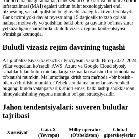
Yuqori darajadagi rahbarlar, bank sektori CIO lari va muhim axborot
infratuzilmasi (MAI) egalari uchun bulut texnologiyalari endi
biznesning yashab qolishini belgilovchi strategik aktivni ifodalaydi.
Bank tizimi yoki davlat reyestrining 15 daqiqalik to'xtab qolishi
nafaqat moliyaviy yo'qotishlar, balki obro'ga qaytarib bo'lmas zarar
yetkazadigan sharoitlarda «bulutli vizasiz rejim» kontseptsiyasi
o'tmishga ketmoqda.
Bulutli vizasiz rejim davrining tugashi
AT globalizatsiyasi xavfsizlik illyuziyasini yaratdi. Biroq 2022–2024
yillar voqealari ko'rsatdi: AWS, Azure va Google Cloud siyosiy
sabablar bilan butun mintaqalarga xizmat ko'rsatishni bir tomonlama
to'xtatishi mumkin. Ma'lumotlarga kirish tom ma'noda «bir bosish»
bilan o'chirilishi mumkin. O'zbekistonda ma'lumotlar suvereniteti
bugungi kunda vatanparvarlik shiori emas, balki tashqi shokklardan
himoyalanishning yagona mumkin bo'lgan strategiyasidir.
Jahon tendentsiyalari: suveren bulutlar
tajribasi
Gaia-X
Milliy operator
Global
Xususiyat
(Yevropa)
(O'zbekiston)
giperskeylerlar