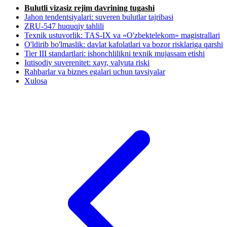
Bulutli vizasiz rejim davrining tugashi
Jahon tendentsiyalari: suveren bulutlar tajribasi
ZRU-547 huquqiy tahlili
Texnik ustuvorlik: TAS-IX va «O'zbektelekom» magistrallari
O'ldirib bo'lmaslik: davlat kafolatlari va bozor risklariga qarshi
Tier III standartlari: ishonchlilikni texnik mujassam etishi
Iqtisodiy suverenitet: xayr, valyuta riski
Rahbarlar va biznes egalari uchun tavsiyalar
Xulosa