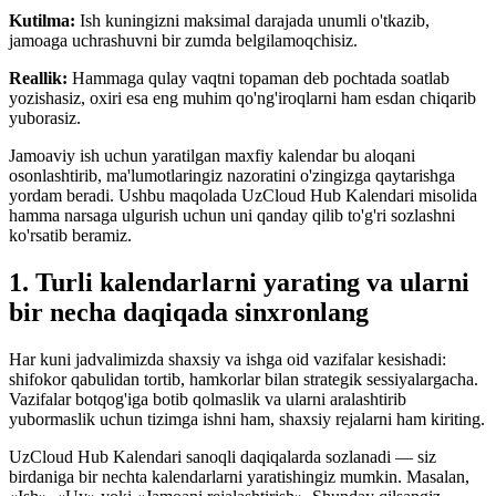
Kutilma:
Ish kuningizni maksimal darajada unumli o'tkazib,
jamoaga uchrashuvni bir zumda belgilamoqchisiz.
Reallik:
Hammaga qulay vaqtni topaman deb pochtada soatlab
yozishasiz, oxiri esa eng muhim qo'ng'iroqlarni ham esdan chiqarib
yuborasiz.
Jamoaviy ish uchun yaratilgan maxfiy kalendar bu aloqani
osonlashtirib, ma'lumotlaringiz nazoratini o'zingizga qaytarishga
yordam beradi. Ushbu maqolada UzCloud Hub Kalendari misolida
hamma narsaga ulgurish uchun uni qanday qilib to'g'ri sozlashni
ko'rsatib beramiz.
1. Turli kalendarlarni yarating va ularni
bir necha daqiqada sinxronlang
Har kuni jadvalimizda shaxsiy va ishga oid vazifalar kesishadi:
shifokor qabulidan tortib, hamkorlar bilan strategik sessiyalargacha.
Vazifalar botqog'iga botib qolmaslik va ularni aralashtirib
yubormaslik uchun tizimga ishni ham, shaxsiy rejalarni ham kiriting.
UzCloud Hub Kalendari sanoqli daqiqalarda sozlanadi — siz
birdaniga bir nechta kalendarlarni yaratishingiz mumkin. Masalan,