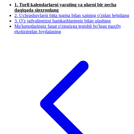
1. Turli kalendarlarni yarating va ularni bir necha
daqiqada sinxronlang
2. Uchrashuvlarni bitta tugma bilan xatning o'zidan belgilang
3. O'z jadvalingizni hamkasblaringiz bilan ulashing
Ma'lumotlaringiz faqat o'zingizga tegishli bo'lgan maxfiy
ekotizimdan foydalaning