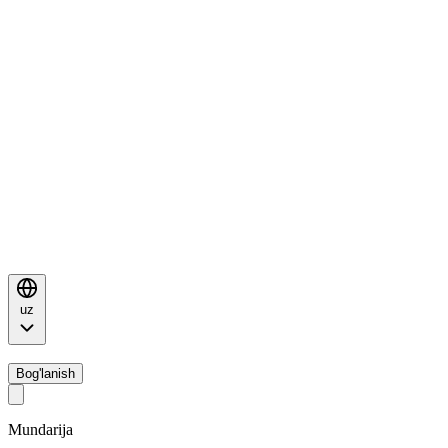
uz
Bog'lanish
Mundarija